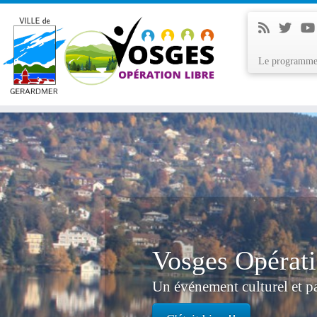
Le programm
Skip
to
content
Vosges Opérati
Un événement culturel et pa